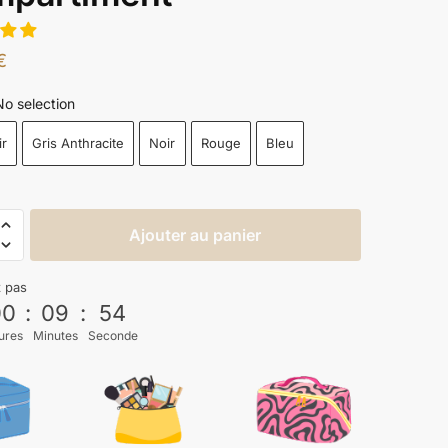
€
No selection
ir
Gris Anthracite
Noir
Rouge
Bleu
Ajouter au panier
z pas
00
:
09
:
53
ures
Minutes
Seconde