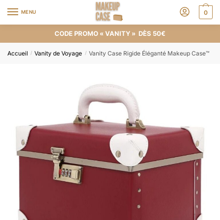
MENU
0
CODE PROMO « VANITY » DÈS 50€
Accueil
Vanity de Voyage
Vanity Case Rigide Éléganté Makeup Case™
/
/