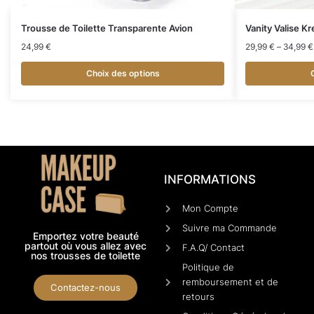
Trousse de Toilette Transparente Avion
Vanity Valise K
24,99
€
29,99
€
–
34,99
€
Choix des options
INFORMATIONS
Mon Compte
Suivre ma Commande
Emportez votre beauté
partout où vous allez avec
F.A.Q/ Contact
nos trousses de toilette
Politique de
remboursement et de
Contactez-nous
retours